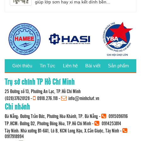
giúp lớp sơn hay xi mạ kết dính bền...
Giới thiệu
Tin Tức
Liên hệ
Bài viết
Sản phẩm
Trụ sở chính TP Hồ Chí Minh
25 Đường số 13, Phường An Lạc, TP.Hồ Chí Minh
(028)37620128
-
0918.276.118
-
info@minhchat.vn
Chi nhánh
Đà Nẵng: Đường Trần Đức, Phường Hòa Khánh, TP. Đà Nẵng -
0915096116
TP.HCM: Đường D2, Phường Đông Hòa, TP.Hồ Chí Minh -
0914253814
Tây Ninh: Nhà xưởng B1-6A1, Lô B, KCN Long Hậu, X.Cần Giuộc, Tây Ninh -
0917918994