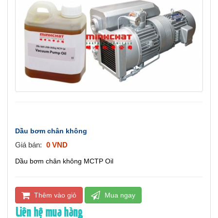
a
v
i
g
a
t
i
o
n
Dầu bơm chân không
Giá bán:
0 VND
Dầu bơm chân không
MCTP Oil
Thêm vào giỏ
Mua ngay
Liên hệ mua hàng