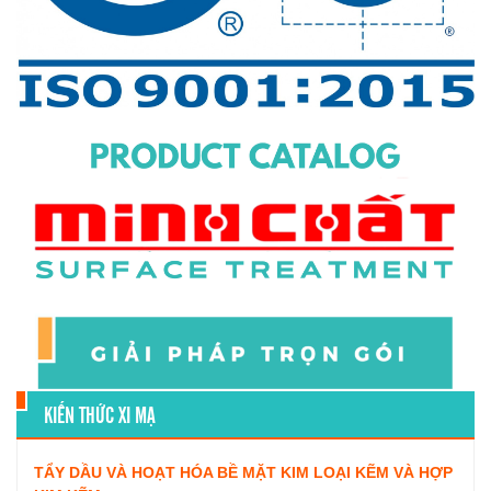
KIẾN THỨC XI MẠ
TẨY DẦU VÀ HOẠT HÓA BỀ MẶT KIM LOẠI KẼM VÀ HỢP