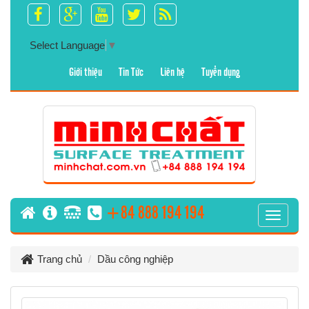
Select Language
▼
Giới thiệu
Tin Tức
Liên hệ
Tuyển dụng
+84 888 194 194
T
o
g
Trang chủ
Dầu công nghiệp
g
l
e
n