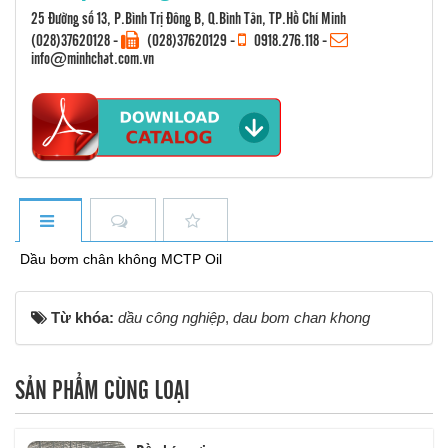
25 Đường số 13, P.Bình Trị Đông B, Q.Bình Tân, TP.Hồ Chí Minh
(028)37620128
-
(028)37620129 -
0918.276.118
-
info@minhchat.com.vn
Dầu bơm chân không MCTP Oil
Từ khóa:
dầu công nghiệp
,
dau bom chan khong
SẢN PHẨM CÙNG LOẠI