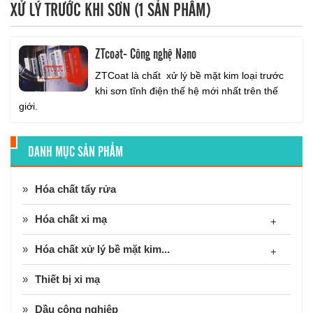
XỬ LÝ TRƯỚC KHI SƠN (1 SẢN PHẨM)
a
v
i
ZTcoat- Công nghệ Nano
g
a
ZTCoat là chất xử lý bề mặt kim loại trước
t
khi sơn tĩnh điện thế hệ mới nhất trên thế
i
giới.
o
n
DANH MỤC SẢN PHẨM
Hóa chất tẩy rửa
Hóa chất xi mạ
+
Hóa chất xử lý bề mặt kim...
+
Thiết bị xi mạ
Dầu công nghiệp