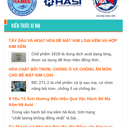
KIẾN THỨC XI MẠ
TẨY DẦU VÀ HOẠT HÓA BỀ MẶT KIM LOẠI KẼM VÀ HỢP
KIM KẼM
Chế phẩm 1618 là dung dịch acid dạng lỏng,
được sử dụng để thực hiện đồng thời...
HÓA CHẤT BÔI TRƠN, CHỐNG Ố VÀ CHỐNG ĂN MÒN
CHO BỀ MẶT KIM LOẠI
MC 271-1 là chế phẩm xử lý sau mạ, có chức
năng bôi trơn, chống ố và chống ăn...
9 Yếu Tố Ảnh Hưởng Đến Hiệu Quả Vận Hành Bể Mạ
Kẽm Hệ Acid
Trong vận hành bể mạ kẽm hệ Acid, tình trạng
"chất lượng không đồng nhất" là bài...
Từ Thánh giá Nhà thờ Đức Bà đến Đẳng cấp Kim loại: