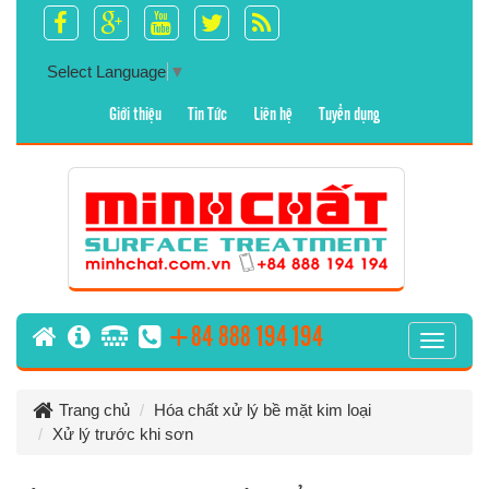
Select Language
▼
Giới thiệu
Tin Tức
Liên hệ
Tuyển dụng
+84 888 194 194
T
o
g
Trang chủ
Hóa chất xử lý bề mặt kim loại
g
Xử lý trước khi sơn
l
e
n