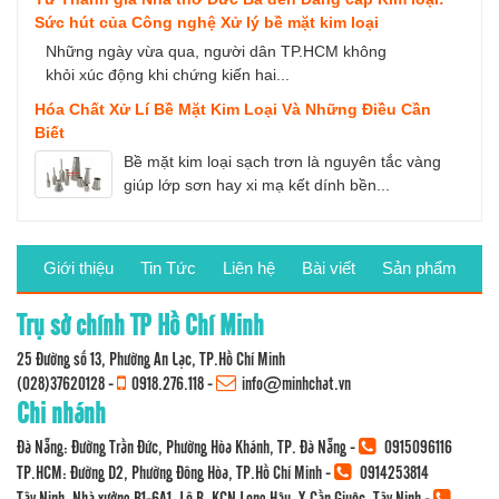
Sức hút của Công nghệ Xử lý bề mặt kim loại
Những ngày vừa qua, người dân TP.HCM không
khỏi xúc động khi chứng kiến hai...
Hóa Chất Xử Lí Bề Mặt Kim Loại Và Những Điều Cần
Biết
Bề mặt kim loại sạch trơn là nguyên tắc vàng
giúp lớp sơn hay xi mạ kết dính bền...
Giới thiệu
Tin Tức
Liên hệ
Bài viết
Sản phẩm
Trụ sở chính TP Hồ Chí Minh
25 Đường số 13, Phường An Lạc, TP.Hồ Chí Minh
(028)37620128
-
0918.276.118
-
info@minhchat.vn
Chi nhánh
Đà Nẵng: Đường Trần Đức, Phường Hòa Khánh, TP. Đà Nẵng -
0915096116
TP.HCM: Đường D2, Phường Đông Hòa, TP.Hồ Chí Minh -
0914253814
Tây Ninh: Nhà xưởng B1-6A1, Lô B, KCN Long Hậu, X.Cần Giuộc, Tây Ninh -