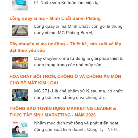
01 Nhân viên Kế toán làm việc tại...
Lồng quay xi mạ – Minh Chất Barrel Plating
Lồng quay xi mạ Minh Chất , còn gọi là thùng
quay xi mạ, MC Plating Barrel,...
Dây chuyền xi mạ tự động – Thiết kế, sản xuất và lắp
đặt theo yêu cầu
Dây chuyền xi mạ tự động là giải pháp thiết bị
quan trọng trong các nhà máy sản...
HÓA CHẤT BÔI TRƠN, CHỐNG Ố VÀ CHỐNG ĂN MÒN
CHO BỀ MẶT KIM LOẠI
MC 271-1 là chế phẩm xử lý sau mạ, có chức
năng bôi trơn, chống ố và chống ăn...
THÔNG BÁO TUYỂN DỤNG MARKETING LEADER &
THỰC TẬP SINH MARKETING - NĂM 2026
Nhằm mục đích mở rộng và phát triển hoạt
động sản xuất kinh doanh, Công Ty TNHH...