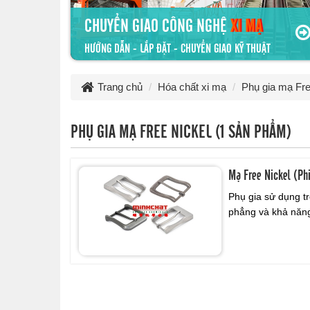
CHUYỂN GIAO CÔNG NGHỆ
XI MẠ
HƯỚNG DẪN - LẮP ĐẶT - CHUYỂN GIAO KỸ THUẬT
Trang chủ
Hóa chất xi mạ
Phụ gia mạ Fre
PHỤ GIA MẠ FREE NICKEL (1 SẢN PHẨM)
Mạ Free Nickel (Ph
Phụ gia sử dụng tr
phẳng và khả năng 