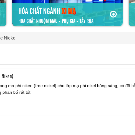
HÓA CHẤT NGÀNH
XI MẠ
HÓA CHẤT NHUỘM MÀU - PHỤ GIA - TẨY RỬA
e Nickel
i Niken)
ong mạ phi niken (free nickel) cho lớp mạ phi nikel bóng sáng, có độ 
phân bố rất tốt.