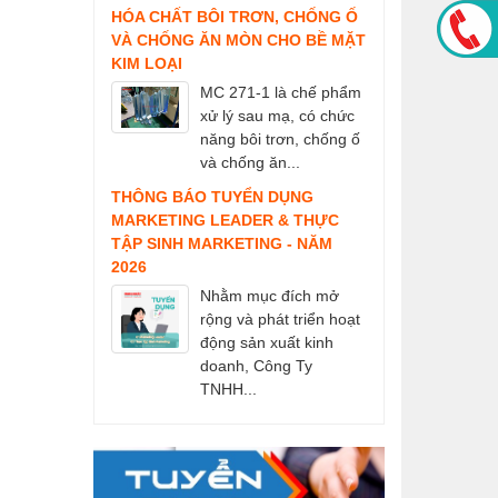
HÓA CHẤT BÔI TRƠN, CHỐNG Ố
VÀ CHỐNG ĂN MÒN CHO BỀ MẶT
KIM LOẠI
MC 271-1 là chế phẩm
xử lý sau mạ, có chức
năng bôi trơn, chống ố
và chống ăn...
THÔNG BÁO TUYỂN DỤNG
MARKETING LEADER & THỰC
TẬP SINH MARKETING - NĂM
2026
Nhằm mục đích mở
rộng và phát triển hoạt
động sản xuất kinh
doanh, Công Ty
TNHH...