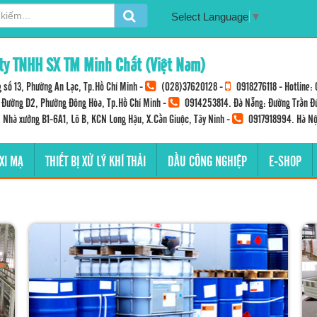
Select Language
▼
ty TNHH SX TM Minh Chất (Việt Nam)
 số 13, Phường An Lạc, Tp.Hồ Chí Minh -
(028)37620128
-
0918276118
- Hotline:
Đường D2, Phường Đông Hòa, Tp.Hồ Chí Minh -
0914253814
. Đà Nẵng: Đường Trần Đ
: Nhà xưởng B1-6A1, Lô B, KCN Long Hậu, X.Cần Giuộc, Tây Ninh -
0917918994
. Hà Nộ
 XI MẠ
THIẾT BỊ XỬ LÝ KHÍ THẢI
DẦU CÔNG NGHIỆP
E-SHOP