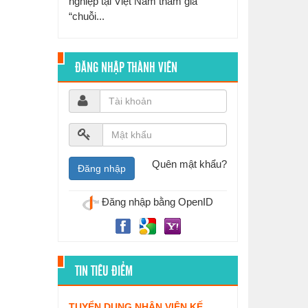
nghiệp tại Việt Nam tham gia
“chuỗi...
ĐĂNG NHẬP THÀNH VIÊN
Quên mật khẩu?
Đăng nhập bằng OpenID
TIN TIÊU ĐIỂM
TUYỂN DỤNG NHÂN VIÊN KẾ