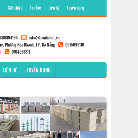
Giới thiệu
Tin Tức
Liên hệ
Tuyển dụng
0888194194
-
info@minhchat.vn
ức, Phường Hòa Khánh, TP. Đà Nẵng -
0915096116
i -
0914968811
LIÊN HỆ
TUYỂN DỤNG