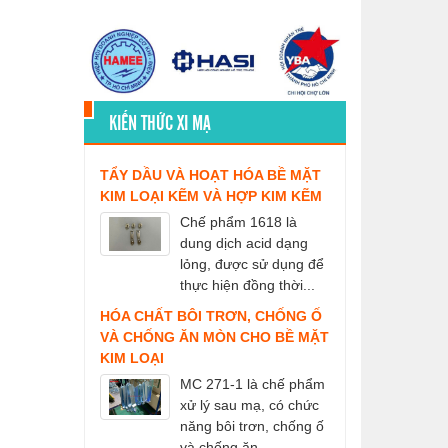
KIẾN THỨC XI MẠ
TẨY DẦU VÀ HOẠT HÓA BỀ MẶT
KIM LOẠI KẼM VÀ HỢP KIM KẼM
Chế phẩm 1618 là
dung dịch acid dạng
lỏng, được sử dụng để
thực hiện đồng thời...
HÓA CHẤT BÔI TRƠN, CHỐNG Ố
VÀ CHỐNG ĂN MÒN CHO BỀ MẶT
KIM LOẠI
MC 271-1 là chế phẩm
xử lý sau mạ, có chức
năng bôi trơn, chống ố
và chống ăn...