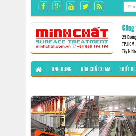
Công 
25 Đường
TP.HCM: 
Tây Ninh
ỨNG DỤNG
HÓA CHẤT XI MẠ
THIẾT BỊ