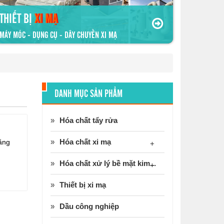
THIẾT BỊ
XI MẠ
MÁY MÓC - DỤNG CỤ - DÂY CHUYỀN XI MẠ
DANH MỤC SẢN PHẨM
Hóa chất tẩy rửa
Hóa chất xi mạ
bằng
+
Hóa chất xử lý bề mặt kim...
+
Thiết bị xi mạ
Dầu công nghiệp