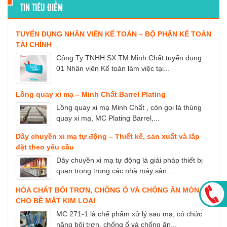
TIN TIÊU ĐIỂM
TUYỂN DỤNG NHÂN VIÊN KẾ TOÁN – BỘ PHẬN KẾ TOÁN
TÀI CHÍNH
Công Ty TNHH SX TM Minh Chất tuyển dụng
01 Nhân viên Kế toán làm việc tại...
Lồng quay xi mạ – Minh Chất Barrel Plating
Lồng quay xi mạ Minh Chất , còn gọi là thùng
quay xi mạ, MC Plating Barrel,...
Dây chuyền xi mạ tự động – Thiết kế, sản xuất và lắp
đặt theo yêu cầu
Dây chuyền xi mạ tự động là giải pháp thiết bị
quan trọng trong các nhà máy sản...
HÓA CHẤT BÔI TRƠN, CHỐNG Ố VÀ CHỐNG ĂN MÒN
CHO BỀ MẶT KIM LOẠI
MC 271-1 là chế phẩm xử lý sau mạ, có chức
năng bôi trơn, chống ố và chống ăn...