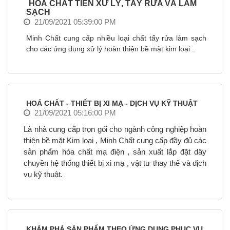
HOÁ CHẤT TIỀN XỬ LÝ, TẨY RỬA VÀ LÀM
a
SẠCH
v
21/09/2021 05:39:00 PM
i
Minh Chất cung cấp nhiều loại chất tẩy rửa làm sạch
g
cho các ứng dụng xử lý hoàn thiện bề mặt kim loại .
a
t
i
o
n
HOÁ CHẤT - THIẾT BỊ XI MẠ - DỊCH VỤ KỸ THUẬT
21/09/2021 05:16:00 PM
Là nhà cung cấp trọn gói cho ngành công nghiệp hoàn
thiện bề mặt Kim loại , Minh Chất cung cấp đầy đủ các
sản phẩm hóa chất mạ điện , sản xuất lắp đặt dây
chuyền hệ thống thiết bị xi mạ , vật tư thay thế và dịch
vụ kỹ thuật.
KHÁM PHÁ SẢN PHẨM THEO ỨNG DỤNG PHỤC VỤ