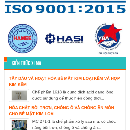
KIẾN THỨC XI MẠ
TẨY DẦU VÀ HOẠT HÓA BỀ MẶT KIM LOẠI KẼM VÀ HỢP
KIM KẼM
Chế phẩm 1618 là dung dịch acid dạng lỏng,
được sử dụng để thực hiện đồng thời...
HÓA CHẤT BÔI TRƠN, CHỐNG Ố VÀ CHỐNG ĂN MÒN
CHO BỀ MẶT KIM LOẠI
MC 271-1 là chế phẩm xử lý sau mạ, có chức
năng bôi trơn, chống ố và chống ăn...