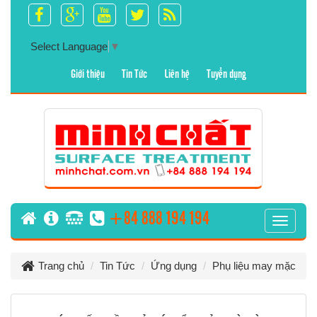
Select Language
▼
Giới thiệu
Tin Tức
Liên hệ
Tuyển dụng
+84 888 194 194
T
o
g
Trang chủ
Tin Tức
Ứng dụng
Phụ liệu may mặc
g
l
e
n