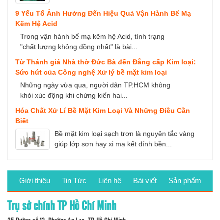
9 Yếu Tố Ảnh Hưởng Đến Hiệu Quả Vận Hành Bể Mạ
Kẽm Hệ Acid
Trong vận hành bể mạ kẽm hệ Acid, tình trạng
"chất lượng không đồng nhất" là bài...
Từ Thánh giá Nhà thờ Đức Bà đến Đẳng cấp Kim loại:
Sức hút của Công nghệ Xử lý bề mặt kim loại
Những ngày vừa qua, người dân TP.HCM không
khỏi xúc động khi chứng kiến hai...
Hóa Chất Xử Lí Bề Mặt Kim Loại Và Những Điều Cần
Biết
Bề mặt kim loại sạch trơn là nguyên tắc vàng
giúp lớp sơn hay xi mạ kết dính bền...
Giới thiệu
Tin Tức
Liên hệ
Bài viết
Sản phẩm
Trụ sở chính TP Hồ Chí Minh