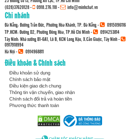
25 Đường số 13, Phường An Lạc, TP.Hồ Chí Minh
(028)37620128
-
0918.276.118
-
info@minhchat.vn
Chi nhánh
Đà Nẵng: Đường Trần Đức, Phường Hòa Khánh, TP. Đà Nẵng -
0915096116
TP.HCM: Đường D2, Phường Đông Hòa, TP.Hồ Chí Minh -
0914253814
Tây Ninh: Nhà xưởng B1-6A1, Lô B, KCN Long Hậu, X.Cần Giuộc, Tây Ninh -
0917918994
Hà Nội -
0914968811
Điều khoản & Chính sách
Điều khoản sử dụng
Chính sách bảo mật
Điều kiện giao dịch chung
Thông tin vận chuyển, giao nhận
Chính sách đổi trả và hoàn tiền
Phương thức thanh toán