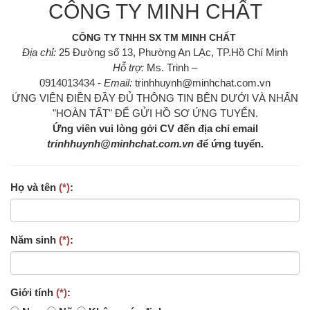
CÔNG TY MINH CHẤT
a
v
CÔNG TY TNHH SX TM MINH CHẤT
i
Địa chỉ:
25 Đường số 13, Phường An LẠc, TP.Hồ Chí Minh
g
Hỗ trợ:
Ms. Trinh –
a
0914013434 -
Email:
trinhhuynh@minhchat.com.vn
t
ỨNG VIÊN ĐIỀN ĐẦY ĐỦ THÔNG TIN BÊN DƯỚI VÀ NHẤN
i
"HOÀN TẤT" ĐỂ GỬI HỒ SƠ ỨNG TUYỂN.
o
Ứng viên vui lòng gởi CV đến địa chỉ email
n
trinhhuynh@minhchat.com.vn
để ứng tuyển.
Họ và tên
(*)
:
Năm sinh
(*)
:
Giới tính
(*)
: