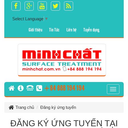
Select Language
▼
Giới thiệu
Tin Tức
Liên hệ
Tuyển dụng
+84 888 194 194
T
o
g
Trang chủ
Đăng ký ứng tuyển
g
l
ĐĂNG KÝ ỨNG TUYỂN TẠI
e
n