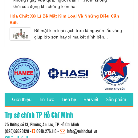
Những ngày vừa qua, người dân TP.HCM không
khỏi xúc động khi chứng kiến hai...
Hóa Chất Xử Lí Bề Mặt Kim Loại Và Những Điều Cần
Biết
Bề mặt kim loại sạch trơn là nguyên tắc vàng
giúp lớp sơn hay xi mạ kết dính bền...
Giới thiệu
Tin Tức
Liên hệ
Bài viết
Sản phẩm
Trụ sở chính TP Hồ Chí Minh
25 Đường số 13, Phường An Lạc, TP.Hồ Chí Minh
(028)37620128
-
0918.276.118
-
info@minhchat.vn