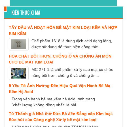
KIẾN THỨC XI MẠ
TẨY DẦU VÀ HOẠT HÓA BỀ MẶT KIM LOẠI KẼM VÀ HỢP
KIM KẼM
Chế phẩm 1618 là dung dịch acid dạng lỏng,
được sử dụng để thực hiện đồng thời...
HÓA CHẤT BÔI TRƠN, CHỐNG Ố VÀ CHỐNG ĂN MÒN
CHO BỀ MẶT KIM LOẠI
MC 271-1 là chế phẩm xử lý sau mạ, có chức
năng bôi trơn, chống ố và chống ăn...
9 Yếu Tố Ảnh Hưởng Đến Hiệu Quả Vận Hành Bể Mạ
Kẽm Hệ Acid
Trong vận hành bể mạ kẽm hệ Acid, tình trạng
"chất lượng không đồng nhất" là bài...
Từ Thánh giá Nhà thờ Đức Bà đến Đẳng cấp Kim loại:
Sức hút của Công nghệ Xử lý bề mặt kim loại