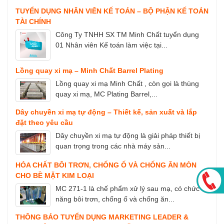
TUYỂN DỤNG NHÂN VIÊN KẾ TOÁN – BỘ PHẬN KẾ TOÁN
TÀI CHÍNH
Công Ty TNHH SX TM Minh Chất tuyển dụng
01 Nhân viên Kế toán làm việc tại...
Lồng quay xi mạ – Minh Chất Barrel Plating
Lồng quay xi mạ Minh Chất , còn gọi là thùng
quay xi mạ, MC Plating Barrel,...
Dây chuyền xi mạ tự động – Thiết kế, sản xuất và lắp
đặt theo yêu cầu
Dây chuyền xi mạ tự động là giải pháp thiết bị
quan trọng trong các nhà máy sản...
HÓA CHẤT BÔI TRƠN, CHỐNG Ố VÀ CHỐNG ĂN MÒN
CHO BỀ MẶT KIM LOẠI
MC 271-1 là chế phẩm xử lý sau mạ, có chức
năng bôi trơn, chống ố và chống ăn...
THÔNG BÁO TUYỂN DỤNG MARKETING LEADER &