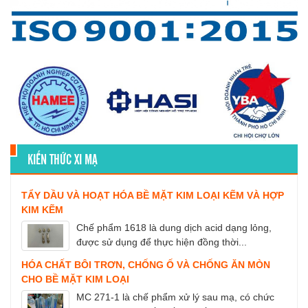
KIẾN THỨC XI MẠ
TẨY DẦU VÀ HOẠT HÓA BỀ MẶT KIM LOẠI KẼM VÀ HỢP
KIM KẼM
Chế phẩm 1618 là dung dịch acid dạng lỏng,
được sử dụng để thực hiện đồng thời...
HÓA CHẤT BÔI TRƠN, CHỐNG Ố VÀ CHỐNG ĂN MÒN
CHO BỀ MẶT KIM LOẠI
MC 271-1 là chế phẩm xử lý sau mạ, có chức