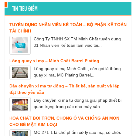
TIN TIÊU ĐIỂM
TUYỂN DỤNG NHÂN VIÊN KẾ TOÁN – BỘ PHẬN KẾ TOÁN
TÀI CHÍNH
Công Ty TNHH SX TM Minh Chất tuyển dụng
01 Nhân viên Kế toán làm việc tại...
Lồng quay xi mạ – Minh Chất Barrel Plating
Lồng quay xi mạ Minh Chất , còn gọi là thùng
quay xi mạ, MC Plating Barrel,...
Dây chuyền xi mạ tự động – Thiết kế, sản xuất và lắp
đặt theo yêu cầu
Dây chuyền xi mạ tự động là giải pháp thiết bị
quan trọng trong các nhà máy sản...
HÓA CHẤT BÔI TRƠN, CHỐNG Ố VÀ CHỐNG ĂN MÒN
CHO BỀ MẶT KIM LOẠI
MC 271-1 là chế phẩm xử lý sau mạ, có chức