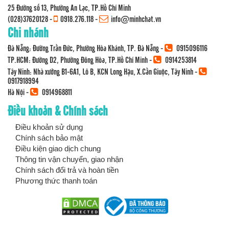
25 Đường số 13, Phường An Lạc, TP.Hồ Chí Minh
(028)37620128
-
0918.276.118
-
info@minhchat.vn
Chi nhánh
Đà Nẵng: Đường Trần Đức, Phường Hòa Khánh, TP. Đà Nẵng -
0915096116
TP.HCM: Đường D2, Phường Đông Hòa, TP.Hồ Chí Minh -
0914253814
Tây Ninh: Nhà xưởng B1-6A1, Lô B, KCN Long Hậu, X.Cần Giuộc, Tây Ninh -
0917918994
Hà Nội -
0914968811
Điều khoản & Chính sách
Điều khoản sử dụng
Chính sách bảo mật
Điều kiện giao dịch chung
Thông tin vận chuyển, giao nhận
Chính sách đổi trả và hoàn tiền
Phương thức thanh toán