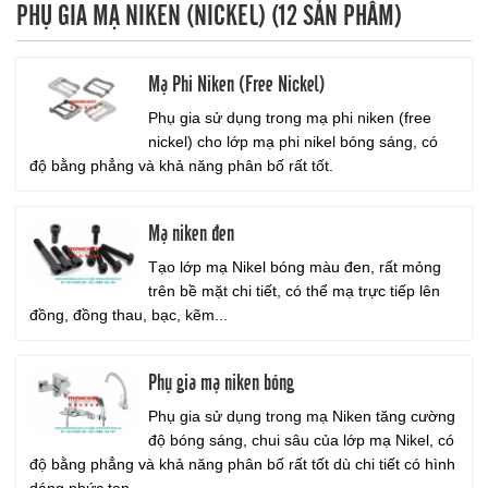
PHỤ GIA MẠ NIKEN (NICKEL) (12 SẢN PHẨM)
a
v
i
Mạ Phi Niken (Free Nickel)
g
a
Phụ gia sử dụng trong mạ phi niken (free
t
nickel) cho lớp mạ phi nikel bóng sáng, có
i
độ bằng phẳng và khả năng phân bố rất tốt.
o
n
Mạ niken đen
Tạo lớp mạ Nikel bóng màu đen, rất mỏng
trên bề mặt chi tiết, có thể mạ trực tiếp lên
đồng, đồng thau, bạc, kẽm...
Phụ gia mạ niken bóng
Phụ gia sử dụng trong mạ Niken tăng cường
độ bóng sáng, chui sâu của lớp mạ Nikel, có
độ bằng phẳng và khả năng phân bố rất tốt dù chi tiết có hình