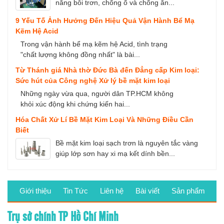
năng bôi trơn, chống ố và chống ăn...
9 Yếu Tố Ảnh Hưởng Đến Hiệu Quả Vận Hành Bể Mạ
Kẽm Hệ Acid
Trong vận hành bể mạ kẽm hệ Acid, tình trạng
"chất lượng không đồng nhất" là bài...
Từ Thánh giá Nhà thờ Đức Bà đến Đẳng cấp Kim loại:
Sức hút của Công nghệ Xử lý bề mặt kim loại
Những ngày vừa qua, người dân TP.HCM không
khỏi xúc động khi chứng kiến hai...
Hóa Chất Xử Lí Bề Mặt Kim Loại Và Những Điều Cần
Biết
Bề mặt kim loại sạch trơn là nguyên tắc vàng
giúp lớp sơn hay xi mạ kết dính bền...
Giới thiệu
Tin Tức
Liên hệ
Bài viết
Sản phẩm
Trụ sở chính TP Hồ Chí Minh