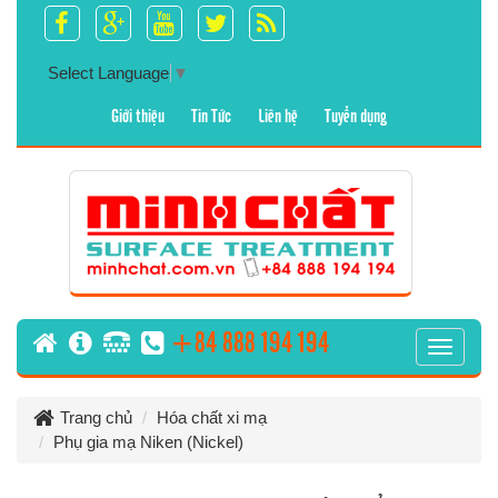
Select Language
▼
Giới thiệu
Tin Tức
Liên hệ
Tuyển dụng
+84 888 194 194
T
o
g
Trang chủ
Hóa chất xi mạ
g
Phụ gia mạ Niken (Nickel)
l
e
n