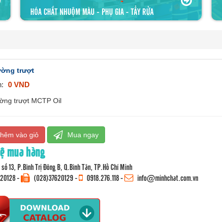
HÓA CHẤT NHUỘM MÀU - PHỤ GIA - TẨY RỬA
ờng trượt
n:
0 VND
ờng trượt MCTP Oil
hêm vào giỏ
Mua ngay
hệ mua hàng
số 13, P.Bình Trị Đông B, Q.Bình Tân, TP.Hồ Chí Minh
620128
-
(028)37620129 -
0918.276.118
-
info@minhchat.com.vn