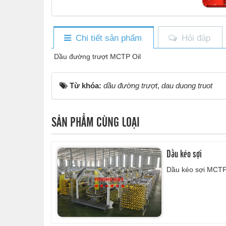
Chi tiết sản phẩm
Hỏi đáp
Dầu đường trượt MCTP Oil
Từ khóa:
dầu đường trượt
,
dau duong truot
SẢN PHẨM CÙNG LOẠI
Dầu kéo sợi
Dầu kéo sợi MCTP