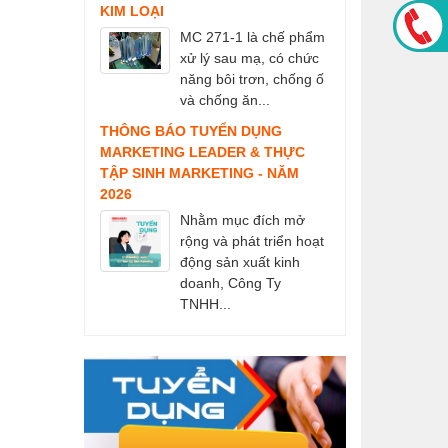
KIM LOẠI
MC 271-1 là chế phẩm
xử lý sau mạ, có chức
năng bôi trơn, chống ố
và chống ăn...
THÔNG BÁO TUYỂN DỤNG
MARKETING LEADER & THỰC
TẬP SINH MARKETING - NĂM
2026
Nhằm mục đích mở
rộng và phát triển hoạt
động sản xuất kinh
doanh, Công Ty
TNHH...