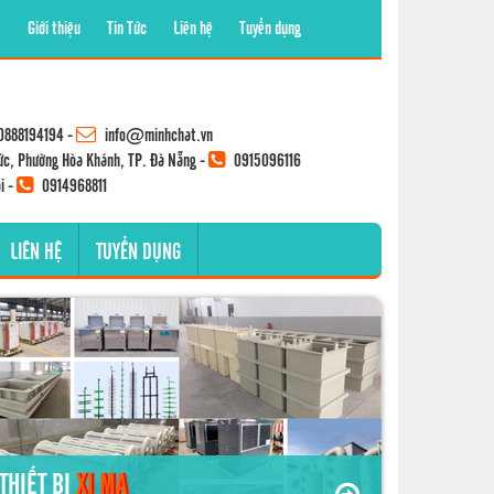
Giới thiệu
Tin Tức
Liên hệ
Tuyển dụng
0888194194
-
info@minhchat.vn
ức, Phường Hòa Khánh, TP. Đà Nẵng -
0915096116
i -
0914968811
LIÊN HỆ
TUYỂN DỤNG
THIẾT BỊ
XI MẠ