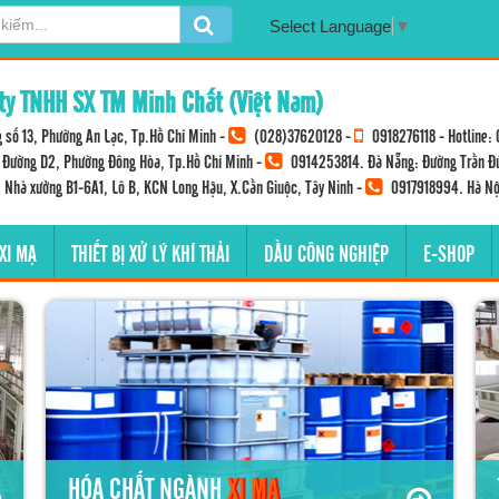
Select Language
▼
ty TNHH SX TM Minh Chất (Việt Nam)
 số 13, Phường An Lạc, Tp.Hồ Chí Minh -
(028)37620128
-
0918276118
- Hotline:
Đường D2, Phường Đông Hòa, Tp.Hồ Chí Minh -
0914253814
. Đà Nẵng: Đường Trần Đ
: Nhà xưởng B1-6A1, Lô B, KCN Long Hậu, X.Cần Giuộc, Tây Ninh -
0917918994
. Hà Nộ
 XI MẠ
THIẾT BỊ XỬ LÝ KHÍ THẢI
DẦU CÔNG NGHIỆP
E-SHOP
HÓA CHẤT NGÀNH
XI MẠ