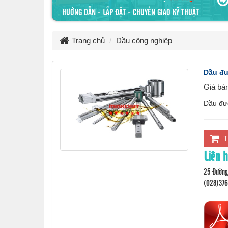
HƯỚNG DẪN - LẮP ĐẶT - CHUYỂN GIAO KỸ THUẬT
Trang chủ
Dầu công nghiệp
Dầu đư
Giá bá
Dầu đư
T
Liên 
25 Đường 
(028)37