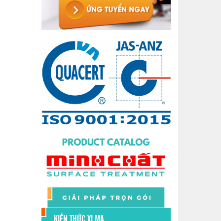
KIẾN THỨC XI MẠ