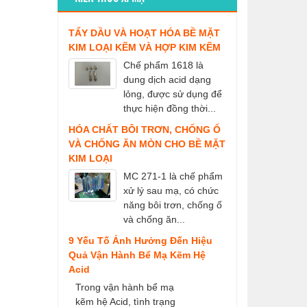
TẨY DẦU VÀ HOẠT HÓA BỀ MẶT
KIM LOẠI KẼM VÀ HỢP KIM KẼM
Chế phẩm 1618 là
dung dịch acid dạng
lỏng, được sử dụng để
thực hiện đồng thời...
HÓA CHẤT BÔI TRƠN, CHỐNG Ố
VÀ CHỐNG ĂN MÒN CHO BỀ MẶT
KIM LOẠI
MC 271-1 là chế phẩm
xử lý sau mạ, có chức
năng bôi trơn, chống ố
và chống ăn...
9 Yếu Tố Ảnh Hưởng Đến Hiệu
Quả Vận Hành Bể Mạ Kẽm Hệ
Acid
Trong vận hành bể mạ
kẽm hệ Acid, tình trạng