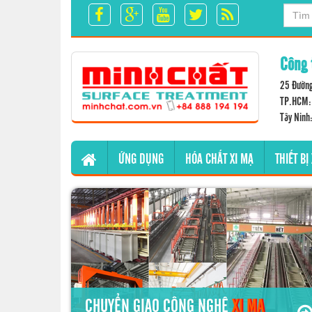
Công 
25 Đường
TP.HCM: 
Tây Ninh
ỨNG DỤNG
HÓA CHẤT XI MẠ
THIẾT BỊ
CHUYỂN GIAO CÔNG NGHỆ
XI MẠ