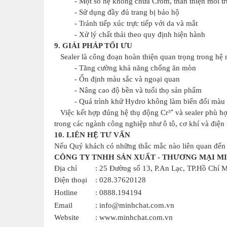
- Một số hệ không chứa Crom, thân thiện môi t
- Sử dụng đầy đủ trang bị bảo hộ
- Tránh tiếp xúc trực tiếp với da và mắt
- Xử lý chất thải theo quy định hiện hành
9. GIẢI PHÁP TỐI ƯU
Sealer là công đoạn hoàn thiện quan trọng trong hệ 
- Tăng cường khả năng chống ăn mòn
- Ổn định màu sắc và ngoại quan
- Nâng cao độ bền và tuổi thọ sản phẩm
- Quá trình khử Hydro không làm biến đổi màu
Việc kết hợp đúng hệ thụ động Cr³⁺ và sealer phù hợp
trong các ngành công nghiệp như ô tô, cơ khí và điện 
10. LIÊN HỆ TƯ VẤN
Nếu Quý khách có những thắc mắc nào liên quan đến s
CÔNG TY TNHH SẢN XUẤT - THƯƠNG MẠI M
Địa chỉ
: 25 Đường số 13, P.An Lạc, TP.Hồ Chí 
Điện thoại
: 028.37620128
Hotline
: 0888.194194
Email
: info@minhchat.com.vn
Website
: www.minhchat.com.vn