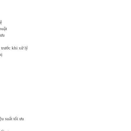
hệ
huật
 ưu
trước khi xử lý
hị
ệu suất tối ưu