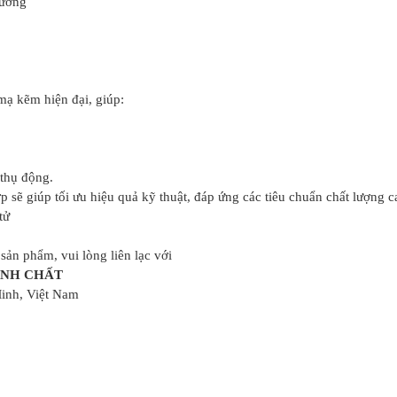
rường
mạ kẽm hiện đại, giúp:
 thụ động.
 sẽ giúp tối ưu hiệu quả kỹ thuật, đáp ứng các tiêu chuẩn chất lượng c
tử
ản phẩm, vui lòng liên lạc với
INH CHẤT
Minh, Việt Nam