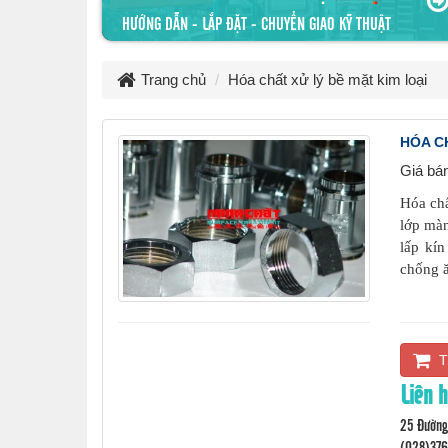
HƯỚNG DẪN - LẮP ĐẶT - CHUYỂN GIAO KỸ THUẬT
Trang chủ
Hóa chất xử lý bề mặt kim loại
HÓA C
Giá bá
Hóa chấ
lớp màn
lấp kín
chống ă
T
Liên 
25 Đường 
(028)37