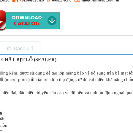
Đánh giá
 CHẤT BỊT LỖ (SEALER)
ụ động kẽm, được sử dụng để tạo lớp màng bảo vệ bổ sung trên bề mặt lớ
ỗ (micro-pores) tồn tại trên lớp thụ động, từ đó cải thiện khả năng chố
hiện đại, đặc biệt khi yêu cầu cao về độ bền và tính ổn định ngoại qua
ng
mặt
 mòn
⁺