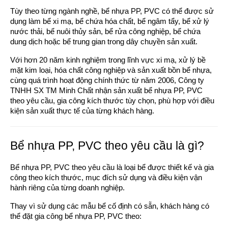
Tùy theo từng ngành nghề, bể nhựa PP, PVC có thể được sử
dụng làm bể xi mạ, bể chứa hóa chất, bể ngâm tẩy, bể xử lý
nước thải, bể nuôi thủy sản, bể rửa công nghiệp, bể chứa
dung dịch hoặc bể trung gian trong dây chuyền sản xuất.
Với hơn 20 năm kinh nghiệm trong lĩnh vực xi mạ, xử lý bề
mặt kim loại, hóa chất công nghiệp và sản xuất bồn bể nhựa,
cùng quá trình hoạt động chính thức từ năm 2006, Công ty
TNHH SX TM Minh Chất nhận sản xuất bể nhựa PP, PVC
theo yêu cầu, gia công kích thước tùy chọn, phù hợp với điều
kiện sản xuất thực tế của từng khách hàng.
Bể nhựa PP, PVC theo yêu cầu là gì?
Bể nhựa PP, PVC theo yêu cầu là loại bể được thiết kế và gia
công theo kích thước, mục đích sử dụng và điều kiện vận
hành riêng của từng doanh nghiệp.
Thay vì sử dụng các mẫu bể cố định có sẵn, khách hàng có
thể đặt gia công bể nhựa PP, PVC theo: