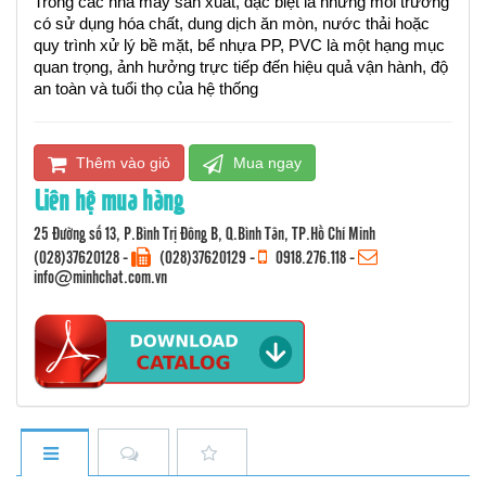
Trong các nhà máy sản xuất, đặc biệt là những môi trường
có sử dụng hóa chất, dung dịch ăn mòn, nước thải hoặc
quy trình xử lý bề mặt, bể nhựa PP, PVC là một hạng mục
quan trọng, ảnh hưởng trực tiếp đến hiệu quả vận hành, độ
an toàn và tuổi thọ của hệ thống
Thêm vào giỏ
Mua ngay
Liên hệ mua hàng
25 Đường số 13, P.Bình Trị Đông B, Q.Bình Tân, TP.Hồ Chí Minh
(028)37620128
-
(028)37620129 -
0918.276.118
-
info@minhchat.com.vn