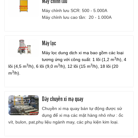
Máy chỉnh lưu
Máy chỉnh lưu SCR: 500 - 5.000A
Máy chỉnh lưu cao tần: 20 - 1.000A
Máy lọc
Máy lọc dung dịch xi mạ bao gồm các loại
3
tương ứng với công suất: 1 lõi (1,2 m
/h), 4
3
3
3
lõi (4,5 m
/h), 6 lõi (9,0 ​m
/h), 12 lõi (15 m
/h), 18 lõi (20
3
m
/h).
Dây chuyền xi mạ quay
Chuyền xi mạ quay bán tự động được sử
dụng để xi mạ các mặt hàng nhỏ như : ốc
vít, bulon, pat,phụ liệu ngành may, các phụ kiện kim loại.