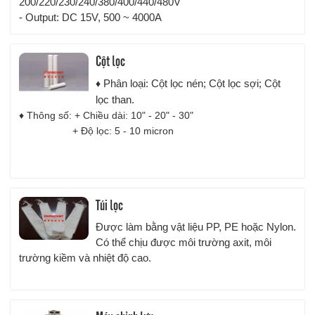
200/220/230/240/380/400/440/480V
- Output: DC 15V, 500 ~ 4000A
Cột lọc
Phân loại: Cột lọc nén; Cột lọc sợi; Cột
♦
lọc than.
♦ Thông số: + Chiều dài: 10" - 20" - 30"
+ Độ lọc: 5 - 10 micron
Túi lọc
Được làm bằng vật liệu PP, PE hoặc Nylon.
Có thể chịu được môi trường axit, môi
trường kiềm và nhiệt độ cao.