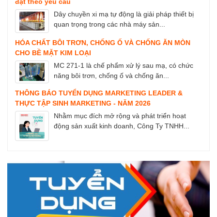
đặt theo yêu cầu
Dây chuyền xi mạ tự động là giải pháp thiết bị
quan trọng trong các nhà máy sản...
HÓA CHẤT BÔI TRƠN, CHỐNG Ố VÀ CHỐNG ĂN MÒN
CHO BỀ MẶT KIM LOẠI
MC 271-1 là chế phẩm xử lý sau mạ, có chức
năng bôi trơn, chống ố và chống ăn...
THÔNG BÁO TUYỂN DỤNG MARKETING LEADER &
THỰC TẬP SINH MARKETING - NĂM 2026
Nhằm mục đích mở rộng và phát triển hoạt
động sản xuất kinh doanh, Công Ty TNHH...