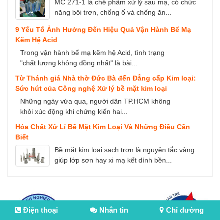
MC 271-1 là chế phẩm xử lý sau mạ, có chức
năng bôi trơn, chống ố và chống ăn...
9 Yếu Tố Ảnh Hưởng Đến Hiệu Quả Vận Hành Bể Mạ
Kẽm Hệ Acid
Trong vận hành bể mạ kẽm hệ Acid, tình trạng
"chất lượng không đồng nhất" là bài...
Từ Thánh giá Nhà thờ Đức Bà đến Đẳng cấp Kim loại:
Sức hút của Công nghệ Xử lý bề mặt kim loại
Những ngày vừa qua, người dân TP.HCM không
khỏi xúc động khi chứng kiến hai...
Hóa Chất Xử Lí Bề Mặt Kim Loại Và Những Điều Cần
Biết
Bề mặt kim loại sạch trơn là nguyên tắc vàng
giúp lớp sơn hay xi mạ kết dính bền...
Điện thoại
Nhắn tin
Chỉ đường