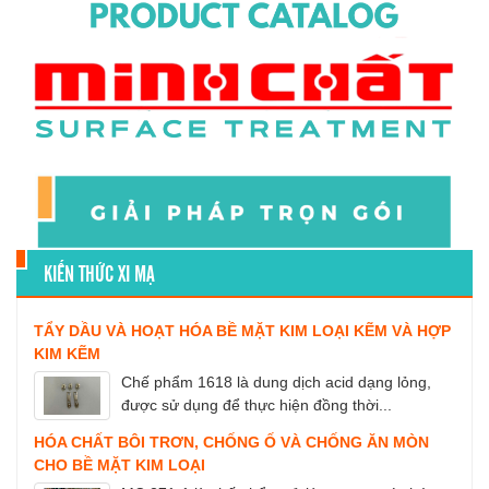
KIẾN THỨC XI MẠ
TẨY DẦU VÀ HOẠT HÓA BỀ MẶT KIM LOẠI KẼM VÀ HỢP
KIM KẼM
Chế phẩm 1618 là dung dịch acid dạng lỏng,
được sử dụng để thực hiện đồng thời...
HÓA CHẤT BÔI TRƠN, CHỐNG Ố VÀ CHỐNG ĂN MÒN
CHO BỀ MẶT KIM LOẠI