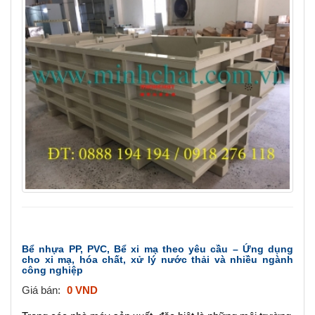
a
v
i
g
a
t
i
o
n
Bể nhựa PP, PVC, Bể xi mạ theo yêu cầu – Ứng dụng
cho xi mạ, hóa chất, xử lý nước thải và nhiều ngành
công nghiệp
Giá bán:
0 VND