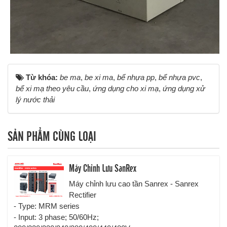
Từ khóa:
be ma
,
be xi ma
,
bể nhựa pp
,
bể nhựa pvc
,
bể xi mạ theo yêu cầu
,
ứng dụng cho xi mạ
,
ứng dụng xử
lý nước thải
SẢN PHẨM CÙNG LOẠI
Máy Chỉnh Lưu SanRex
Máy chỉnh lưu cao tần Sanrex - Sanrex
Rectifier
- Type: MRM series
- Input: 3 phase; 50/60Hz;