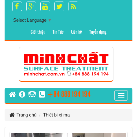
Select Language
▼
Giới thiệu
Tin Tức
Liên hệ
Tuyển dụng
+84 888 194 194
T
o
g
Trang chủ
Thiết bị xi mạ
g
l
e
n