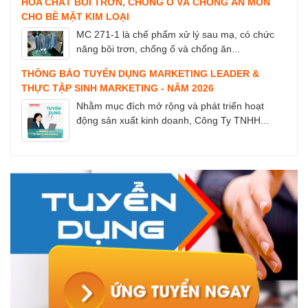
HÓA CHẤT BÔI TRƠN, CHỐNG Ố VÀ CHỐNG ĂN MÒN
CHO BỀ MẶT KIM LOẠI
MC 271-1 là chế phẩm xử lý sau mạ, có chức
năng bôi trơn, chống ố và chống ăn...
THÔNG BÁO TUYỂN DỤNG MARKETING LEADER &
THỰC TẬP SINH MARKETING - NĂM 2026
Nhằm mục đích mở rộng và phát triển hoạt
động sản xuất kinh doanh, Công Ty TNHH...