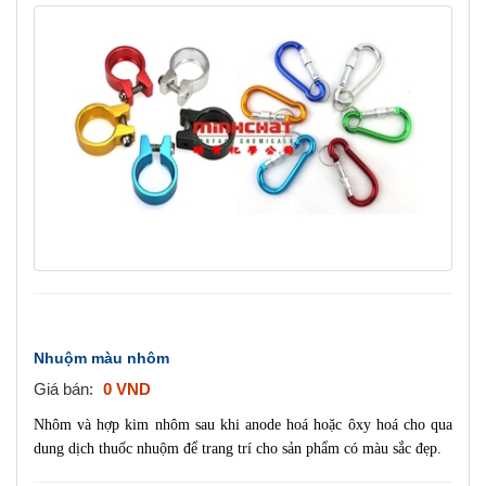
a
v
i
g
a
t
i
o
n
Nhuộm màu nhôm
Giá bán:
0 VND
Nhôm và hợp kim nhôm sau khi anode hoá hoặc ôxy hoá cho qua
dung dịch thuốc nhuộm để trang trí cho sản phẩm có màu sắc đẹp.