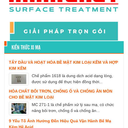
KIẾN THỨC XI MẠ
TẨY DẦU VÀ HOẠT HÓA BỀ MẶT KIM LOẠI KẼM VÀ HỢP
KIM KẼM
Chế phẩm 1618 là dung dịch acid dạng lỏng,
được sử dụng để thực hiện đồng thời...
HÓA CHẤT BÔI TRƠN, CHỐNG Ố VÀ CHỐNG ĂN MÒN
CHO BỀ MẶT KIM LOẠI
MC 271-1 là chế phẩm xử lý sau mạ, có chức
năng bôi trơn, chống ố và chống ăn...
9 Yếu Tố Ảnh Hưởng Đến Hiệu Quả Vận Hành Bể Mạ
Kẽm Hệ Acid