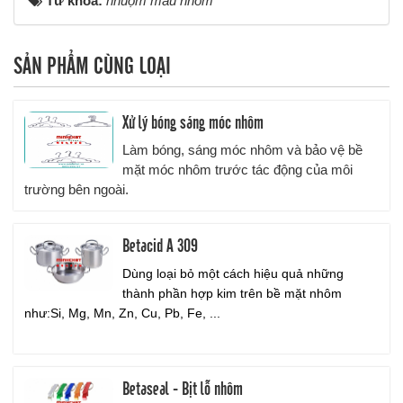
Từ khóa:
nhuộm màu nhôm
SẢN PHẨM CÙNG LOẠI
Xử lý bóng sáng móc nhôm
Làm bóng, sáng móc nhôm và bảo vệ bề
mặt móc nhôm trước tác động của môi
trường bên ngoài.
Betacid A 309
Dùng loại bỏ một cách hiệu quả những
thành phần hợp kim trên bề mặt nhôm
như:Si, Mg, Mn, Zn, Cu, Pb, Fe, ...
Betaseal - Bịt lỗ nhôm