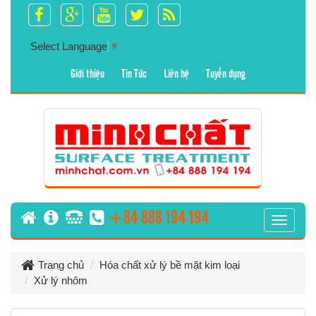
Select Language
▼
Giới thiệu
Tin Tức
Liên hệ
Tuyển dụng
+84 888 194 194
T
o
g
Trang chủ
Hóa chất xử lý bề mặt kim loại
g
Xử lý nhôm
l
e
n