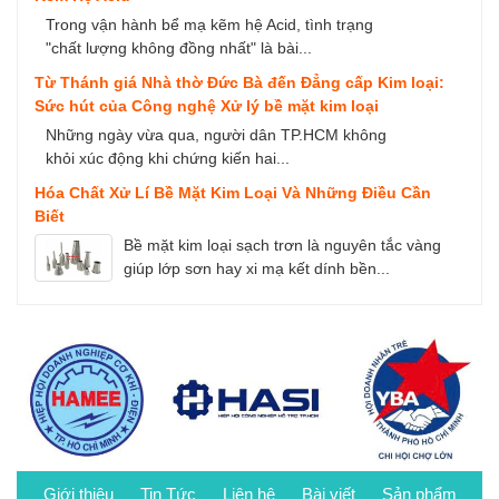
Trong vận hành bể mạ kẽm hệ Acid, tình trạng
"chất lượng không đồng nhất" là bài...
Từ Thánh giá Nhà thờ Đức Bà đến Đẳng cấp Kim loại:
Sức hút của Công nghệ Xử lý bề mặt kim loại
Những ngày vừa qua, người dân TP.HCM không
khỏi xúc động khi chứng kiến hai...
Hóa Chất Xử Lí Bề Mặt Kim Loại Và Những Điều Cần
Biết
Bề mặt kim loại sạch trơn là nguyên tắc vàng
giúp lớp sơn hay xi mạ kết dính bền...
Giới thiệu
Tin Tức
Liên hệ
Bài viết
Sản phẩm