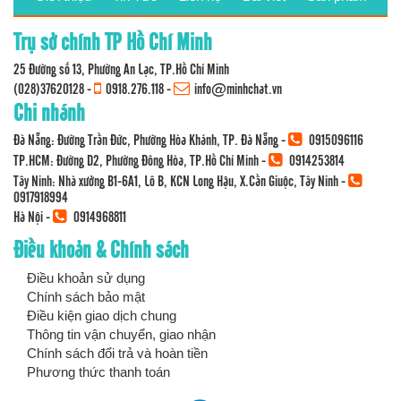
Trụ sở chính TP Hồ Chí Minh
25 Đường số 13, Phường An Lạc, TP.Hồ Chí Minh
(028)37620128
-
0918.276.118
-
info@minhchat.vn
Chi nhánh
Đà Nẵng: Đường Trần Đức, Phường Hòa Khánh, TP. Đà Nẵng -
0915096116
TP.HCM: Đường D2, Phường Đông Hòa, TP.Hồ Chí Minh -
0914253814
Tây Ninh: Nhà xưởng B1-6A1, Lô B, KCN Long Hậu, X.Cần Giuộc, Tây Ninh -
0917918994
Hà Nội -
0914968811
Điều khoản & Chính sách
Điều khoản sử dụng
Chính sách bảo mật
Điều kiện giao dịch chung
Thông tin vận chuyển, giao nhận
Chính sách đổi trả và hoàn tiền
Phương thức thanh toán