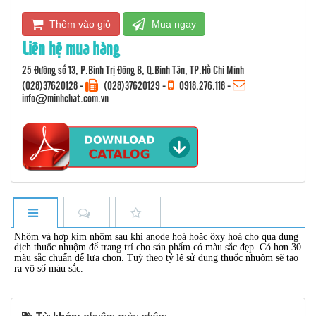
Thêm vào giỏ
Mua ngay
Liên hệ mua hàng
25 Đường số 13, P.Bình Trị Đông B, Q.Bình Tân, TP.Hồ Chí Minh
(028)37620128
-
(028)37620129 -
0918.276.118
-
info@minhchat.com.vn
Nhôm và hợp kim nhôm sau khi anode hoá hoặc ôxy hoá cho qua dung
dịch thuốc nhuộm để trang trí cho sản phẩm có màu sắc đẹp. Có hơn
30
màu sắc chuẩn để lựa chọn. Tuỳ theo tỷ lệ sử dụng
thuốc nhuộm
sẽ tạo
ra vô số màu sắc.