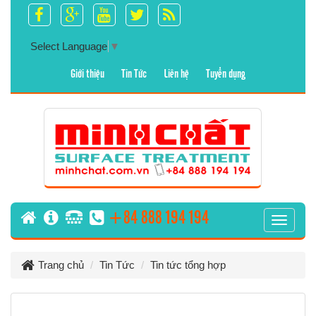
Select Language
▼
Giới thiệu
Tin Tức
Liên hệ
Tuyển dụng
+84 888 194 194
T
o
g
Trang chủ
Tin Tức
Tin tức tổng hợp
g
l
e
n