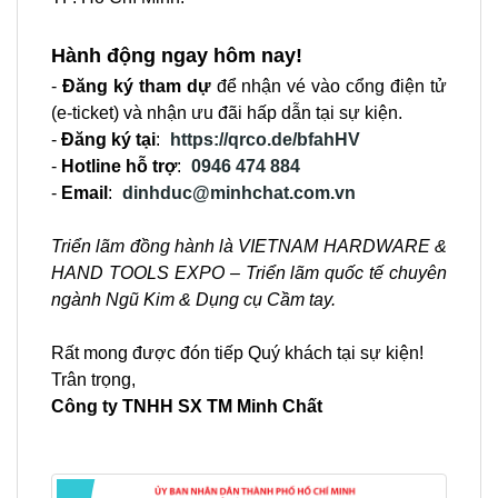
Hành động ngay hôm nay!
-
Đăng ký tham dự
để nhận vé vào cổng điện tử
(e-ticket) và nhận ưu đãi hấp dẫn tại sự kiện.
-
Đăng ký tại
:
https://qrco.de/bfahHV
-
Hotline hỗ trợ
:
0946 474 884
-
Email
:
dinhduc@minhchat.com.vn
Triển lãm đồng hành là VIETNAM HARDWARE &
HAND TOOLS EXPO – Triển lãm quốc tế chuyên
ngành Ngũ Kim & Dụng cụ Cầm tay.
Rất mong được đón tiếp Quý khách tại sự kiện!
Trân trọng,
Công ty TNHH SX TM Minh Chất