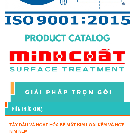
KIẾN THỨC XI MẠ
TẨY DẦU VÀ HOẠT HÓA BỀ MẶT KIM LOẠI KẼM VÀ HỢP
KIM KẼM