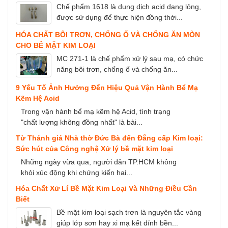
Chế phẩm 1618 là dung dịch acid dạng lỏng,
được sử dụng để thực hiện đồng thời...
HÓA CHẤT BÔI TRƠN, CHỐNG Ố VÀ CHỐNG ĂN MÒN
CHO BỀ MẶT KIM LOẠI
MC 271-1 là chế phẩm xử lý sau mạ, có chức
năng bôi trơn, chống ố và chống ăn...
9 Yếu Tố Ảnh Hưởng Đến Hiệu Quả Vận Hành Bể Mạ
Kẽm Hệ Acid
Trong vận hành bể mạ kẽm hệ Acid, tình trạng
"chất lượng không đồng nhất" là bài...
Từ Thánh giá Nhà thờ Đức Bà đến Đẳng cấp Kim loại:
Sức hút của Công nghệ Xử lý bề mặt kim loại
Những ngày vừa qua, người dân TP.HCM không
khỏi xúc động khi chứng kiến hai...
Hóa Chất Xử Lí Bề Mặt Kim Loại Và Những Điều Cần
Biết
Bề mặt kim loại sạch trơn là nguyên tắc vàng
giúp lớp sơn hay xi mạ kết dính bền...