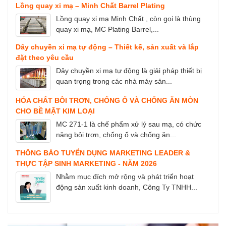
Lồng quay xi mạ – Minh Chất Barrel Plating
Lồng quay xi mạ Minh Chất , còn gọi là thùng
quay xi mạ, MC Plating Barrel,...
Dây chuyền xi mạ tự động – Thiết kế, sản xuất và lắp
đặt theo yêu cầu
Dây chuyền xi mạ tự động là giải pháp thiết bị
quan trọng trong các nhà máy sản...
HÓA CHẤT BÔI TRƠN, CHỐNG Ố VÀ CHỐNG ĂN MÒN
CHO BỀ MẶT KIM LOẠI
MC 271-1 là chế phẩm xử lý sau mạ, có chức
năng bôi trơn, chống ố và chống ăn...
THÔNG BÁO TUYỂN DỤNG MARKETING LEADER &
THỰC TẬP SINH MARKETING - NĂM 2026
Nhằm mục đích mở rộng và phát triển hoạt
động sản xuất kinh doanh, Công Ty TNHH...