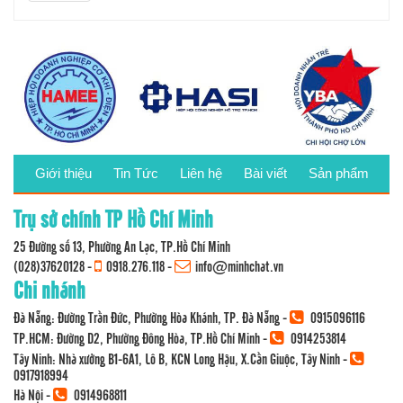
Giới thiệu
Tin Tức
Liên hệ
Bài viết
Sản phẩm
Trụ sở chính TP Hồ Chí Minh
25 Đường số 13, Phường An Lạc, TP.Hồ Chí Minh
(028)37620128
-
0918.276.118
-
info@minhchat.vn
Chi nhánh
Đà Nẵng: Đường Trần Đức, Phường Hòa Khánh, TP. Đà Nẵng -
0915096116
TP.HCM: Đường D2, Phường Đông Hòa, TP.Hồ Chí Minh -
0914253814
Tây Ninh: Nhà xưởng B1-6A1, Lô B, KCN Long Hậu, X.Cần Giuộc, Tây Ninh -
0917918994
Hà Nội -
0914968811