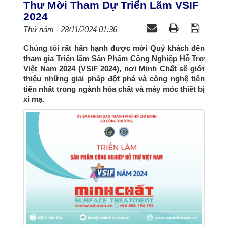
Thư Mời Tham Dự Triển Lãm VSIF
a
2024
v
Thứ năm - 28/11/2024 01:36
i
g
Chúng tôi rất hân hạnh được mời Quý khách đến
a
tham gia Triển lãm Sản Phẩm Công Nghiệp Hỗ Trợ
t
Việt Nam 2024 (VSIF 2024), nơi Minh Chất sẽ giới
i
thiệu những giải pháp đột phá và công nghệ tiên
o
tiến nhất trong ngành hóa chất và máy móc thiết bị
xi mạ.
n