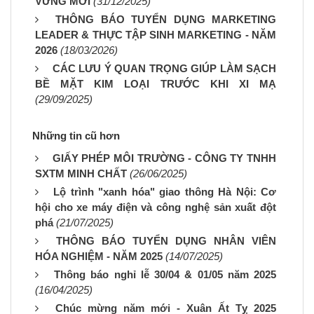
VỮNG MỚI
(31/12/2025)
THÔNG BÁO TUYỂN DỤNG MARKETING
LEADER & THỰC TẬP SINH MARKETING - NĂM
2026
(18/03/2026)
CÁC LƯU Ý QUAN TRỌNG GIÚP LÀM SẠCH
BỀ MẶT KIM LOẠI TRƯỚC KHI XI MẠ
(29/09/2025)
Những tin cũ hơn
GIẤY PHÉP MÔI TRƯỜNG - CÔNG TY TNHH
SXTM MINH CHẤT
(26/06/2025)
Lộ trình "xanh hóa" giao thông Hà Nội: Cơ
hội cho xe máy điện và công nghệ sản xuất đột
phá
(21/07/2025)
THÔNG BÁO TUYỂN DỤNG NHÂN VIÊN
HÓA NGHIỆM - NĂM 2025
(14/07/2025)
Thông báo nghỉ lễ 30/04 & 01/05 năm 2025
(16/04/2025)
Chúc mừng năm mới - Xuân Ất Tỵ 2025