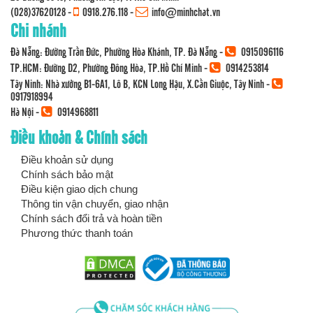
(028)37620128
-
0918.276.118
-
info@minhchat.vn
Chi nhánh
Đà Nẵng: Đường Trần Đức, Phường Hòa Khánh, TP. Đà Nẵng -
0915096116
TP.HCM: Đường D2, Phường Đông Hòa, TP.Hồ Chí Minh -
0914253814
Tây Ninh: Nhà xưởng B1-6A1, Lô B, KCN Long Hậu, X.Cần Giuộc, Tây Ninh -
0917918994
Hà Nội -
0914968811
Điều khoản & Chính sách
Điều khoản sử dụng
Chính sách bảo mật
Điều kiện giao dịch chung
Thông tin vận chuyển, giao nhận
Chính sách đổi trả và hoàn tiền
Phương thức thanh toán