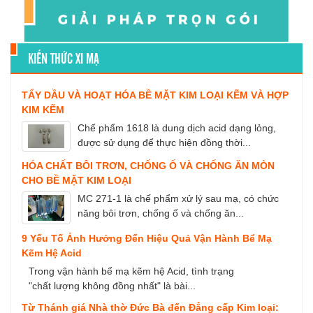
KIẾN THỨC XI MẠ
TẨY DẦU VÀ HOẠT HÓA BỀ MẶT KIM LOẠI KẼM VÀ HỢP
KIM KẼM
Chế phẩm 1618 là dung dịch acid dạng lỏng,
được sử dụng để thực hiện đồng thời...
HÓA CHẤT BÔI TRƠN, CHỐNG Ố VÀ CHỐNG ĂN MÒN
CHO BỀ MẶT KIM LOẠI
MC 271-1 là chế phẩm xử lý sau mạ, có chức
năng bôi trơn, chống ố và chống ăn...
9 Yếu Tố Ảnh Hưởng Đến Hiệu Quả Vận Hành Bể Mạ
Kẽm Hệ Acid
Trong vận hành bể mạ kẽm hệ Acid, tình trạng
"chất lượng không đồng nhất" là bài...
Từ Thánh giá Nhà thờ Đức Bà đến Đẳng cấp Kim loại: