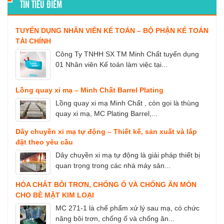
TIN TIÊU ĐIỂM
TUYỂN DỤNG NHÂN VIÊN KẾ TOÁN – BỘ PHẬN KẾ TOÁN
TÀI CHÍNH
Công Ty TNHH SX TM Minh Chất tuyển dụng
01 Nhân viên Kế toán làm việc tại...
Lồng quay xi mạ – Minh Chất Barrel Plating
Lồng quay xi mạ Minh Chất , còn gọi là thùng
quay xi mạ, MC Plating Barrel,...
Dây chuyền xi mạ tự động – Thiết kế, sản xuất và lắp
đặt theo yêu cầu
Dây chuyền xi mạ tự động là giải pháp thiết bị
quan trọng trong các nhà máy sản...
HÓA CHẤT BÔI TRƠN, CHỐNG Ố VÀ CHỐNG ĂN MÒN
CHO BỀ MẶT KIM LOẠI
MC 271-1 là chế phẩm xử lý sau mạ, có chức
năng bôi trơn, chống ố và chống ăn...