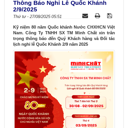
Thông Báo Nghỉ Lễ Quốc Khánh
a
2/9/2025
v
Thứ tư - 27/08/2025 05:51
i
g
Kỹ niệm 80 năm Quốc khánh Nước CHXHCN Việt
a
Nam. Công Ty TNHH SX TM Minh Chất xin trân
t
trọng thông báo đến Quý Khách hàng và Đối tác
i
lịch nghỉ lễ Quốc Khánh 2/9 năm 2025
o
n