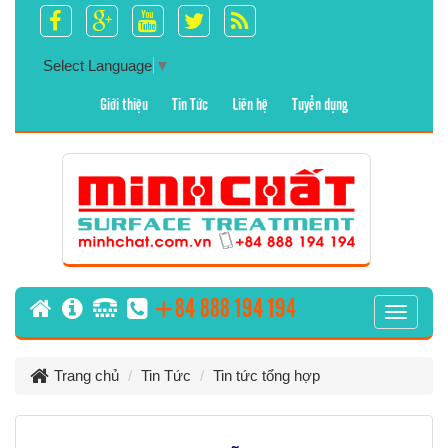
Select Language
▼
Giới thiệu
Tin Tức
Liên hệ
Tuyển dụng
+84 888 194 194
T
o
g
Trang chủ
Tin Tức
Tin tức tổng hợp
g
l
e
n