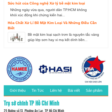
Sức hút của Công nghệ Xử lý bề mặt kim loại
Những ngày vừa qua, người dân TP.HCM không
khỏi xúc động khi chứng kiến hai...
Hóa Chất Xử Lí Bề Mặt Kim Loại Và Những Điều Cần
Biết
Bề mặt kim loại sạch trơn là nguyên tắc vàng
giúp lớp sơn hay xi mạ kết dính bền...
Giới thiệu
Tin Tức
Liên hệ
Bài viết
Sản phẩm
Trụ sở chính TP Hồ Chí Minh
25 Đường số 13, Phường An Lạc, TP.Hồ Chí Minh