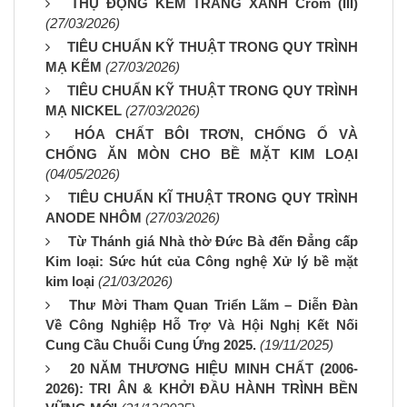
THỤ ĐỘNG KẼM TRẮNG XANH Crom (III)
(27/03/2026)
TIÊU CHUẨN KỸ THUẬT TRONG QUY TRÌNH
MẠ KẼM
(27/03/2026)
TIÊU CHUẨN KỸ THUẬT TRONG QUY TRÌNH
MẠ NICKEL
(27/03/2026)
HÓA CHẤT BÔI TRƠN, CHỐNG Ố VÀ
CHỐNG ĂN MÒN CHO BỀ MẶT KIM LOẠI
(04/05/2026)
TIÊU CHUẨN KĨ THUẬT TRONG QUY TRÌNH
ANODE NHÔM
(27/03/2026)
Từ Thánh giá Nhà thờ Đức Bà đến Đẳng cấp
Kim loại: Sức hút của Công nghệ Xử lý bề mặt
kim loại
(21/03/2026)
Thư Mời Tham Quan Triển Lãm – Diễn Đàn
Về Công Nghiệp Hỗ Trợ Và Hội Nghị Kết Nối
Cung Cầu Chuỗi Cung Ứng 2025.
(19/11/2025)
20 NĂM THƯƠNG HIỆU MINH CHẤT (2006-
2026): TRI ÂN & KHỞI ĐẦU HÀNH TRÌNH BỀN