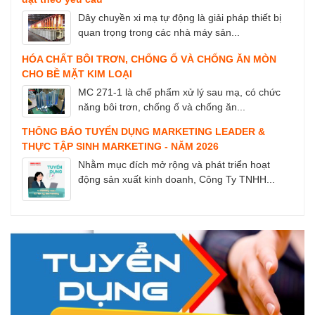
Dây chuyền xi mạ tự động là giải pháp thiết bị
quan trọng trong các nhà máy sản...
HÓA CHẤT BÔI TRƠN, CHỐNG Ố VÀ CHỐNG ĂN MÒN
CHO BỀ MẶT KIM LOẠI
MC 271-1 là chế phẩm xử lý sau mạ, có chức
năng bôi trơn, chống ố và chống ăn...
THÔNG BÁO TUYỂN DỤNG MARKETING LEADER &
THỰC TẬP SINH MARKETING - NĂM 2026
Nhằm mục đích mở rộng và phát triển hoạt
động sản xuất kinh doanh, Công Ty TNHH...