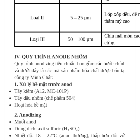
Lớp xốp đều, dễ
Loại II
5 – 25 µm
thẩm mỹ cao
Chịu mài mòn cao,
Loại III
50 – 100 µm
cứng
IV. QUY TRÌNH ANODE NHÔM
Quy trình anodizing tiêu chuẩn bao gồm các bước chính
và dưới đây là các mã sản phẩm hóa chất được bán tại
công ty Minh Chất:
1. Xử lý bề mặt trước anod
Tẩy kiềm (A12, MC-101P)
Tẩy dầu nhôm (chế phẩm 504)
Hoạt hóa bề mặt
2. Anodizing
Muối anod
Dung dịch: axit sulfuric (H₂SO₄)
Nhiệt độ: 18 – 22°C (anod thường), thấp hơn đối với