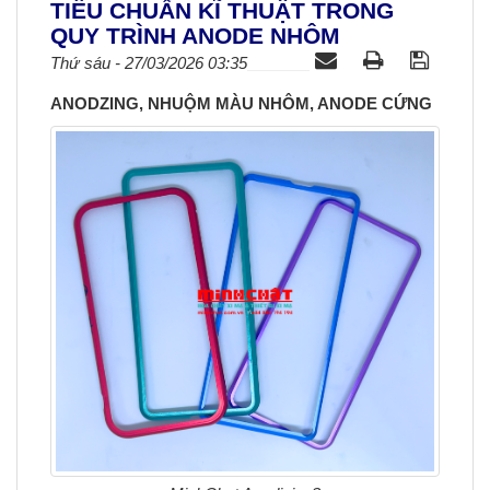
TIÊU CHUẨN KĨ THUẬT TRONG
a
QUY TRÌNH ANODE NHÔM
v
Thứ sáu - 27/03/2026 03:35
i
g
ANODZING, NHUỘM MÀU NHÔM, ANODE CỨNG
a
t
i
o
n