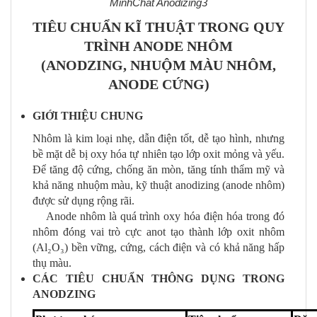
MinhChat Anodizing3
TIÊU CHUẨN KĨ THUẬT TRONG QUY
TRÌNH ANODE NHÔM
(ANODZING, NHUỘM MÀU NHÔM,
ANODE CỨNG)
GIỚI THIỆU CHUNG
Nhôm là kim loại nhẹ, dẫn điện tốt, dễ tạo hình, nhưng
bề mặt dễ bị oxy hóa tự nhiên tạo lớp oxit mỏng và yếu.
Để tăng độ cứng, chống ăn mòn, tăng tính thẩm mỹ và
khả năng nhuộm màu, kỹ thuật anodizing (anode nhôm)
được sử dụng rộng rãi.
Anode nhôm là quá trình oxy hóa điện hóa trong đó
nhôm đóng vai trò cực anot tạo thành lớp oxit nhôm
(Al₂O₃) bền vững, cứng, cách điện và có khả năng hấp
thụ màu.
CÁC TIÊU CHUẨN THÔNG DỤNG TRONG
ANODZING