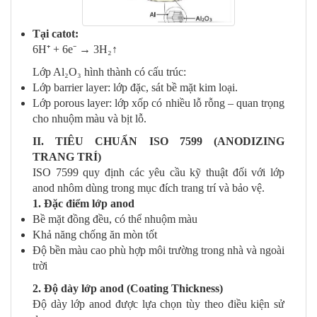
Tại
catot:
6H⁺ + 6e⁻ → 3H₂↑
Lớp
Al₂O₃ hình thành có cấu trúc:
Lớp
barrier layer: lớp đặc, sát bề mặt kim loại.
Lớp
porous layer: lớp xốp có nhiều lỗ rỗng – quan trọng
cho nhuộm màu và bịt lỗ.
II. TIÊU CHUẨN ISO 7599 (ANODIZING
TRANG TRÍ)
ISO 7599 quy định các yêu cầu kỹ thuật đối với lớp
anod nhôm dùng trong mục đích trang trí và bảo vệ.
1. Đặc điểm lớp anod
Bề mặt đồng đều, có thể nhuộm màu
Khả năng chống ăn mòn tốt
Độ bền màu cao phù hợp môi trường trong nhà và ngoài
trời
2. Độ dày lớp anod (Coating Thickness)
Độ dày lớp anod được lựa chọn tùy theo điều kiện sử