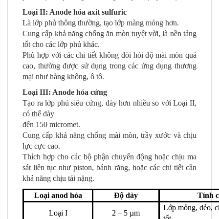
Loại II: Anode hóa axit sulfuric
Là lớp phủ thông thường, tạo lớp màng mỏng hơn.
Cung cấp khả năng chống ăn mòn tuyệt vời, là nền tảng
tốt cho các lớp phủ khác.
Phù hợp với các chi tiết không đòi hỏi độ mài mòn quá
cao, thường được sử dụng trong các ứng dụng thương
mại như hàng không, ô tô.
Loại III: Anode hóa cứng
Tạo ra lớp phủ siêu cứng, dày hơn nhiều so với Loại II,
có thể dày
đến 150 micromet.
Cung cấp khả năng chống mài mòn, trầy xước và chịu
lực cực cao.
Thích hợp cho các bộ phận chuyển động hoặc chịu ma
sát liên tục như piston, bánh răng, hoặc các chi tiết cần
khả năng chịu tải nặng.
Loại anod hóa
Độ dày
Tính c
Lớp mỏng, dẻo, 
Loại I
2 – 5 µm
tốt