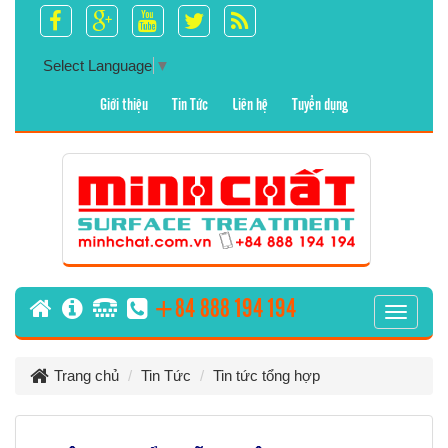
Select Language
▼
Giới thiệu
Tin Tức
Liên hệ
Tuyển dụng
+84 888 194 194
T
o
g
Trang chủ
Tin Tức
Tin tức tổng hợp
g
l
e
n