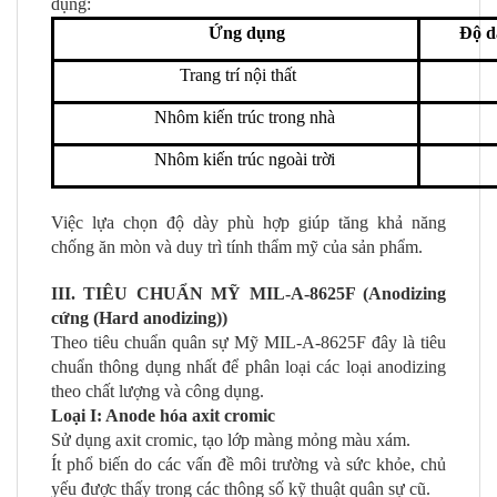
dụng:
Ứng dụng
Độ d
Trang trí nội thất
Nhôm kiến trúc trong nhà
Nhôm kiến trúc ngoài trời
Việc lựa chọn độ dày phù hợp giúp tăng khả năng
chống ăn mòn và duy trì tính thẩm mỹ của sản phẩm.
III. TIÊU CHUẨN MỸ MIL-A-8625F (
Anodizing
cứng (Hard anodizing))
Theo tiêu chuẩn quân sự Mỹ MIL-A-8625F đây là tiêu
chuẩn thông dụng nhất để phân loại các loại anodizing
theo chất lượng và công dụng.
Loại I: Anode hóa axit cromic
Sử dụng axit cromic, tạo lớp màng mỏng màu xám.
Ít phổ biến do các vấn đề môi trường và sức khỏe, chủ
yếu được thấy trong các thông số kỹ thuật quân sự cũ.