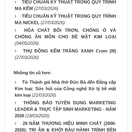
TIÊU CHUẨN KỸ THUẬT TRONG QUY TRÌNH
MẠ KẼM
(27/03/2026)
TIÊU CHUẨN KỸ THUẬT TRONG QUY TRÌNH
MẠ NICKEL
(27/03/2026)
HÓA CHẤT BÔI TRƠN, CHỐNG Ố VÀ
CHỐNG ĂN MÒN CHO BỀ MẶT KIM LOẠI
(04/05/2026)
THỤ ĐỘNG KẼM TRẮNG XANH Crom (III)
(27/03/2026)
Những tin cũ hơn
Từ Thánh giá Nhà thờ Đức Bà đến Đẳng cấp
Kim loại: Sức hút của Công nghệ Xử lý bề mặt
kim loại
(21/03/2026)
THÔNG BÁO TUYỂN DỤNG MARKETING
LEADER & THỰC TẬP SINH MARKETING - NĂM
2026
(18/03/2026)
20 NĂM THƯƠNG HIỆU MINH CHẤT (2006-
2026): TRI ÂN & KHỞI ĐẦU HÀNH TRÌNH BỀN