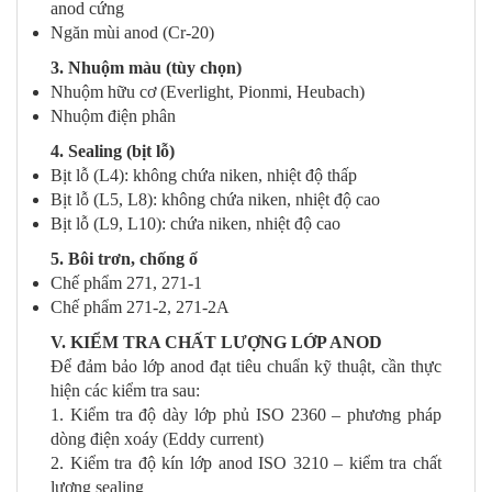
anod cứng
Ngăn mùi anod (Cr-20)
3. Nhuộm màu (tùy chọn)
Nhuộm hữu cơ (Everlight, Pionmi, Heubach)
Nhuộm điện phân
4. Sealing (bịt lỗ)
Bịt lỗ (L4): không chứa niken, nhiệt độ thấp
Bịt lỗ (L5, L8): không chứa niken, nhiệt độ cao
Bịt lỗ (L9, L10): chứa niken, nhiệt độ cao
5. Bôi trơn, chống ố
Chế phẩm 271, 271-1
Chế phẩm 271-2, 271-2A
V. KIỂM TRA CHẤT LƯỢNG LỚP ANOD
Để đảm bảo lớp anod đạt tiêu chuẩn kỹ thuật, cần thực
hiện các kiểm tra sau:
1. Kiểm tra độ dày lớp phủ ISO 2360 – phương pháp
dòng điện xoáy (Eddy current)
2. Kiểm tra độ kín lớp anod ISO 3210 – kiểm tra chất
lượng sealing