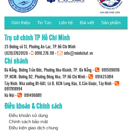
Giới thiệu
Tin Tức
Liên hệ
Bài viết
Sản phẩm
Trụ sở chính TP Hồ Chí Minh
25 Đường số 13, Phường An Lạc, TP.Hồ Chí Minh
(028)37620128
-
0918.276.118
-
info@minhchat.vn
Chi nhánh
Đà Nẵng: Đường Trần Đức, Phường Hòa Khánh, TP. Đà Nẵng -
0915096116
TP.HCM: Đường D2, Phường Đông Hòa, TP.Hồ Chí Minh -
0914253814
Tây Ninh: Nhà xưởng B1-6A1, Lô B, KCN Long Hậu, X.Cần Giuộc, Tây Ninh -
0917918994
Hà Nội -
0914968811
Điều khoản & Chính sách
Điều khoản sử dụng
Chính sách bảo mật
Điều kiện giao dịch chung