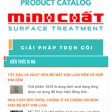
KIẾN THỨC XI MẠ
TẨY DẦU VÀ HOẠT HÓA BỀ MẶT KIM LOẠI KẼM VÀ HỢP
KIM KẼM
Chế phẩm 1618 là dung dịch acid dạng lỏng,
được sử dụng để thực hiện đồng thời...
HÓA CHẤT BÔI TRƠN, CHỐNG Ố VÀ CHỐNG ĂN MÒN
CHO BỀ MẶT KIM LOẠI
MC 271-1 là chế phẩm xử lý sau mạ, có chức