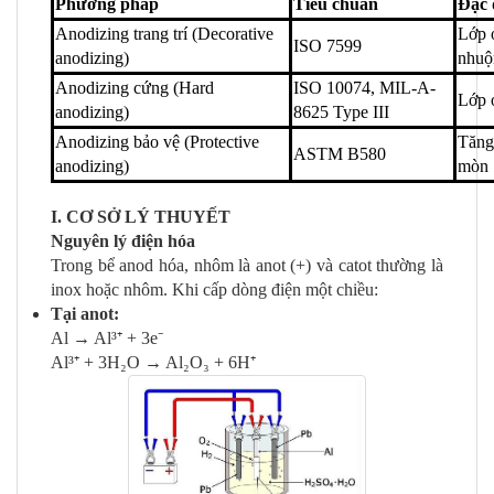
Phương pháp
Tiêu chuẩn
Đặc 
Anodizing trang trí (Decorative
Lớp 
ISO 7599
anodizing)
nhu
Anodizing cứng (Hard
ISO 10074, MIL-A-
Lớp 
anodizing)
8625 Type III
Anodizing bảo vệ (Protective
Tăng
ASTM B580
anodizing)
mòn
I. CƠ SỞ LÝ THUYẾT
Nguyên lý điện hóa
Trong bể anod hóa, nhôm là
anot (+) và catot thường là
inox hoặc nhôm. Khi cấp dòng điện một chiều:
Tại
anot:
Al → Al³⁺ + 3e⁻
Al³⁺ + 3H₂O → Al₂O₃ + 6H⁺